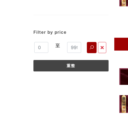
Filter by price
至
重整