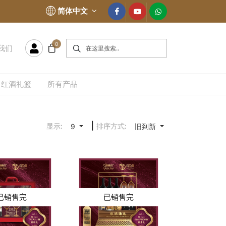
简体中文
0
我们
红酒礼篮
所有产品
|
显示:
排序方式:
9
旧到新
已销售完
已销售完