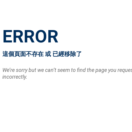
ERROR
這個頁面不存在 或 已經移除了
We’re sorry but we can’t seem to find the page you requ
incorrectly.