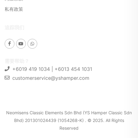
私有政策
追踪我们
需要帮助？
+6019 419 1034 | +6013 454 1031
customerservice@yshamper.com
Neomisens Classic Elements Sdn Bhd (YS Hamper Classic Sdn
Bhd) 201301024439 (1054268-K) . © 2025. All Rights
Reserved