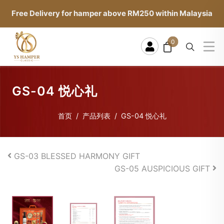
Free Delivery for hamper above RM250 within Malaysia
0
GS-04 悦心礼
首页
产品列表
GS-04 悦心礼
GS-03 BLESSED HARMONY GIFT
GS-05 AUSPICIOUS GIFT