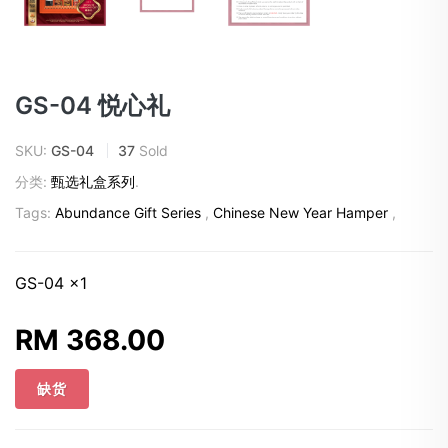
GS-04 悦心礼
SKU:
GS-04
37
Sold
分类:
甄选礼盒系列
.
Tags:
Abundance Gift Series
,
Chinese New Year Hamper
,
GS-04 x1
RM 368.00
缺货