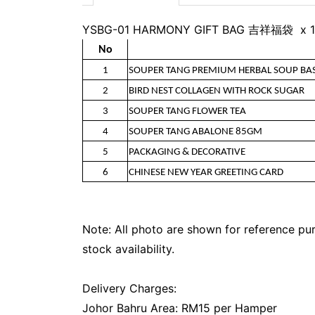
YSBG-01 HARMONY GIFT BAG 吉祥福袋 x 1
No
1
SOUPER TANG PREMIUM HERBAL SOUP BA
2
BIRD NEST COLLAGEN WITH ROCK SUGAR
3
SOUPER TANG FLOWER TEA
4
SOUPER TANG ABALONE 85GM
5
PACKAGING & DECORATIVE
6
CHINESE NEW YEAR GREETING CARD
Note: All photo are shown for reference pur
stock availability.
Delivery Charges:
Johor Bahru Area: RM15 per Hamper