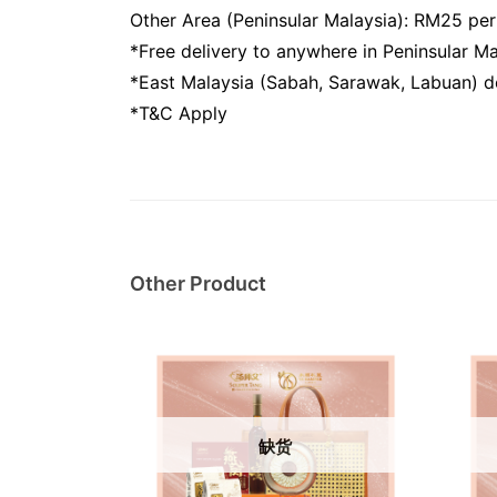
Other Area (Peninsular Malaysia): RM25 pe
*Free delivery to anywhere in Peninsular 
*East Malaysia (Sabah, Sarawak, Labuan) do
*T&C Apply
Other Product
缺货