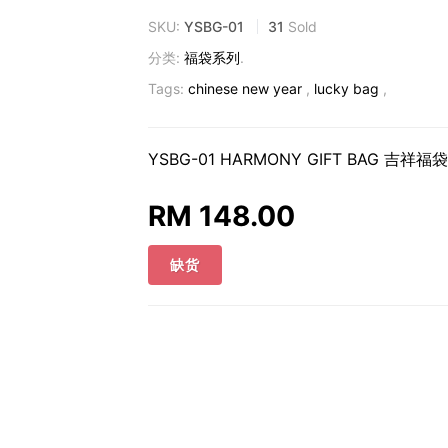
SKU:
YSBG-01
31
Sold
分类:
福袋系列
.
Tags:
chinese new year
,
lucky bag
,
YSBG-01 HARMONY GIFT BAG 吉祥福袋 
RM 148.00
缺货