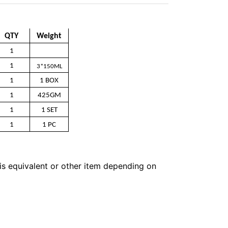
QTY
Weight
1
1
3*150ML
1
1 BOX
1
425GM
1
1 SET
1
1 PC
 is equivalent or other item depending on