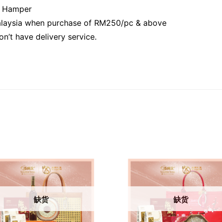
r Hamper
Malaysia when purchase of RM250/pc & above
n’t have delivery service.
缺货
缺货