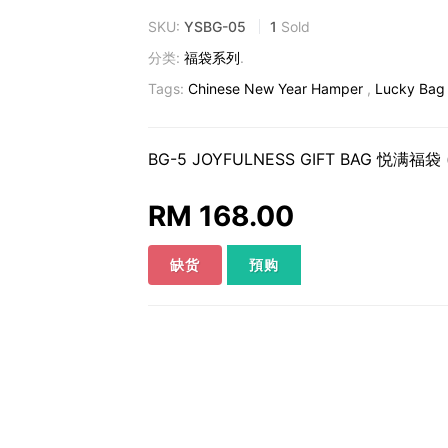
SKU:
YSBG-05
1
Sold
分类:
福袋系列
.
Tags:
Chinese New Year Hamper
,
Lucky Bag 
BG-5 JOYFULNESS GIFT BAG 悦满福袋 (L
RM 168.00
預购
缺货