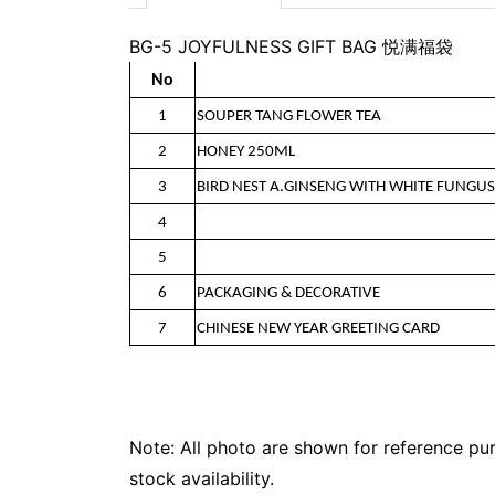
BG-5 JOYFULNESS GIFT BAG 悦满福袋
No
1
SOUPER TANG FLOWER TEA
2
HONEY 250ML
3
BIRD NEST A.GINSENG WITH WHITE FUNG
4
5
6
PACKAGING & DECORATIVE
7
CHINESE NEW YEAR GREETING CARD
Note: All photo are shown for reference pur
stock availability.