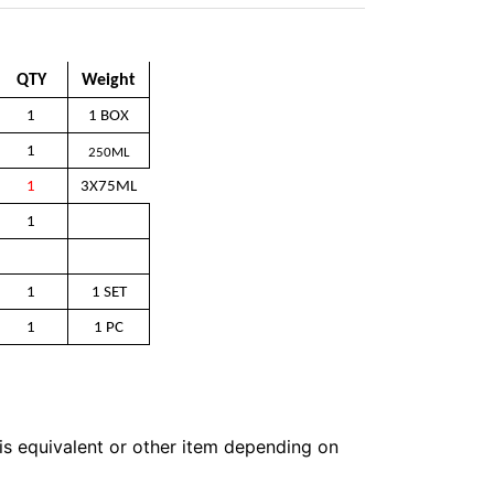
QTY
Weight
1
1 BOX
1
250ML
1
3X75ML
1
1
1 SET
1
1 PC
 is equivalent or other item depending on