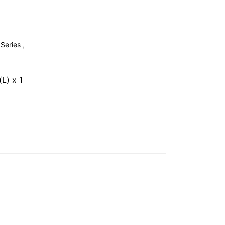
Series
,
) x 1