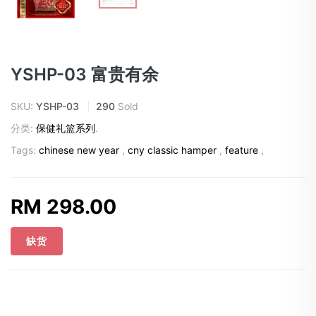
YSHP-03 富贵有余
SKU:
YSHP-03
290
Sold
分类:
保健礼篮系列
.
Tags:
chinese new year
,
cny classic hamper
,
feature
,
RM 298.00
缺货