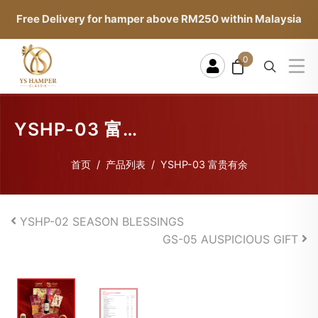
Free Delivery for hamper above RM250 within Malaysia
0
YSHP-03 富贵
有余
首页
产品列表
YSHP-03 富贵有余
YSHP-02 SEASON BLESSINGS
GS-05 AUSPICIOUS GIFT